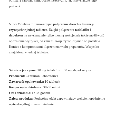
obniżają zarówno samoocenę mężczyzny, jak i satysfakcję jego
partnerki.
Super Vidalista to innowacyjne
połączenie dwóch substancji
czynnych w jednej tabletce
. Dzięki połączeniu
tadalafilu i
dapoksetyny
uzyskasz nie tylko mocną erekcję, ale także możliwość
opóźnienia wytrysku, co zmieni Twoje życie intymne od podstaw.
Koniec z kompromisami i łączeniem wielu preparatów. Wszystko
znajdziesz w jednej tabletce.
Substancja czynna:
20 mg tadalafilu + 60 mg dapoksetyny
Producent:
Centurion Laboratories
Zawartość opakowania:
10 tabletek
Rozpoczęcie działania:
30-60 minut
Czas działania:
aż 36 godzin
Zaleta produktu:
Podwójny efekt zapewniający erekcję i opóźnienie
wytrysku, długotrwałe działanie