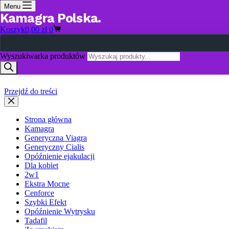
Menu
Kamagra Polska
Koszyk
0,00
zł
0
Wyszukiwarka produktów
Przejdź do treści
Strona główna
Kamagra
Generyczna Viagra
Generyczny Cialis
Opóźnienie ejakulacji
Dla kobiet
2w1
Ekstra Mocne
Cenforce
Szybki Efekt
Opóźnienie Wytrysku
Tadafil