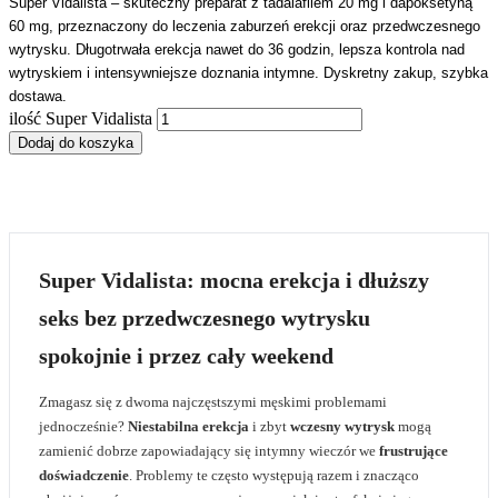
Super Vidalista – skuteczny preparat z tadalafilem 20 mg i dapoksetyną
60 mg, przeznaczony do leczenia zaburzeń erekcji oraz przedwczesnego
wytrysku. Długotrwała erekcja nawet do 36 godzin, lepsza kontrola nad
wytryskiem i intensywniejsze doznania intymne. Dyskretny zakup, szybka
dostawa.
ilość Super Vidalista
Dodaj do koszyka
Super Vidalista: mocna erekcja i dłuższy
seks bez przedwczesnego wytrysku
spokojnie i przez cały weekend
Zmagasz się z dwoma najczęstszymi męskimi problemami
jednocześnie?
Niestabilna erekcja
i zbyt
wczesny wytrysk
mogą
zamienić dobrze zapowiadający się intymny wieczór we
frustrujące
doświadczenie
. Problemy te często występują razem i znacząco