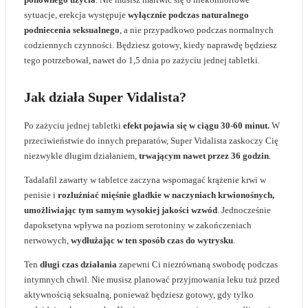
sytuacje, erekcja występuje
wyłącznie podczas naturalnego
podniecenia seksualnego
, a nie przypadkowo podczas normalnych
codziennych czynności. Będziesz gotowy, kiedy naprawdę będziesz
tego potrzebował, nawet do 1,5 dnia po zażyciu jednej tabletki.
Jak działa Super Vidalista?
Po zażyciu jednej tabletki
efekt pojawia się w ciągu 30-60 minut.
W
przeciwieństwie do innych preparatów, Super Vidalista zaskoczy Cię
niezwykle długim działaniem,
trwającym nawet przez 36 godzin
.
Tadalafil zawarty w tabletce zaczyna wspomagać krążenie krwi w
penisie i
rozluźniać mięśnie gładkie w naczyniach krwionośnych,
umożliwiając tym samym wysokiej jakości wzwód
. Jednocześnie
dapoksetyna wpływa na poziom serotoniny w zakończeniach
nerwowych,
wydłużając w ten sposób czas do wytrysku
.
Ten
długi czas działania
zapewni Ci niezrównaną swobodę podczas
intymnych chwil. Nie musisz planować przyjmowania leku tuż przed
aktywnością seksualną, ponieważ będziesz gotowy, gdy tylko