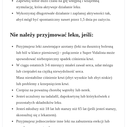
Zapewnij sobie dużo czasu na grę wstępną i wzajemną
stymulację, która aktywuje działanie leku.
Wykorzystaj długotrwałe działanie i zaplanuj aktywności tak,
abyś mógł być spontaniczny nawet przez 1,5 dnia po zażyciu.
Nie należy przyjmować leku, jeśli:
Przyjmujesz leki zawierające azotany (leki na dusznicę bolesną
lub ból w klatce piersiowej) – połączenie z Super Vidalista może
spowodować niebezpieczny spadek ciśnienia krwi.
W ciągu ostatnich 3-6 miesięcy miałeś zawał serca, udar mózgu
lub cierpiałeś na ciężką niewydolność serca.
Masz niestabilne ciśnienie krwi (zbyt wysokie lub zbyt niskie)
lub problemy z krzepnięciem krwi.
Cierpisz na poważną chorobę wątroby lub nerek.
Jesteś uczulony na tadalafil, dapoksetynę lub którykolwiek z
pozostałych składników leku.
Jesteś młodszy niż 18 lat lub starszy niż 65 lat (jeśli jesteś starszy,
skonsultuj się z lekarzem).
Przyjmujesz jednocześnie inne leki na zaburzenia erekcji lub