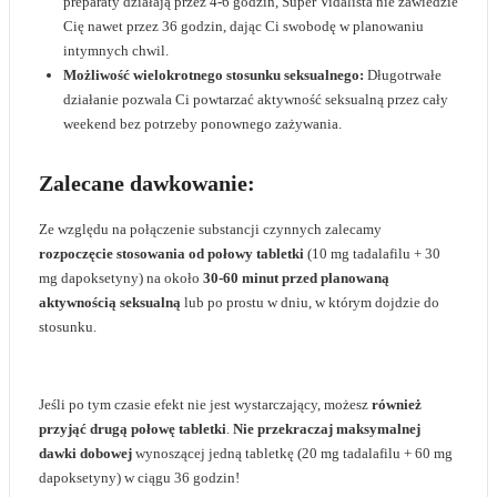
preparaty działają przez 4-6 godzin, Super Vidalista nie zawiedzie
Cię nawet przez 36 godzin, dając Ci swobodę w planowaniu
intymnych chwil.
Możliwość wielokrotnego stosunku seksualnego:
Długotrwałe
działanie pozwala Ci powtarzać aktywność seksualną przez cały
weekend bez potrzeby ponownego zażywania.
Zalecane dawkowanie:
Ze względu na połączenie substancji czynnych zalecamy
rozpoczęcie stosowania od połowy tabletki
(10 mg tadalafilu + 30
mg dapoksetyny) na około
30-60 minut przed planowaną
aktywnością seksualną
lub po prostu w dniu, w którym dojdzie do
stosunku.
Jeśli po tym czasie efekt nie jest wystarczający, możesz
również
przyjąć drugą połowę tabletki
.
Nie przekraczaj maksymalnej
dawki
dobowej
wynoszącej jedną tabletkę (20 mg tadalafilu + 60 mg
dapoksetyny) w ciągu 36 godzin!