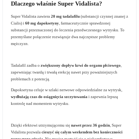
Dlaczego właśnie Super Vidalista?
Super Vidalista zawiera
20 mg tadalafilu
(substancji czynnej znanej z
Cialis) i
60 mg dapoksetyny
, farmaceutycznie sprawdzonej
substancji przeznaczonej do leczenia przedwczesnego wytrysku. To
przemyślane połączenie rozwiązuje dwa najczęstsze problemy
mężczyzn.
Tadalafil zadba o
zwiększony dopływ krwi do organu płciowego
,
zapewniając twardą i trwałą erekcję nawet przy poważniejszych
problemach z potencją.
Dapoksetyna celuje w szlaki nerwowe odpowiedzialne za wytrysk,
wydłużają czas do osiągnięcia szczytowania
i zapewnia lepszą
kontrolę nad momentem wytrysku.
Dzięki efektowi utrzymującemu się
nawet przez 36 godzin
, Super
Vidalista pozwala
cieszyć się całym weekendem bez konieczności
ponownego użycia
. Nie musisz martwić się o niekomfortowe