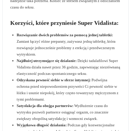
nadejdzie taka potrzeba. Koniec ze stresem związanym z odliczaniem
czasu do seksu.
Korzyści, które przyniesie Super Vidalista:
Rozwiązanie dwóch problemów za pomocą jednej tabletki:
Zamiast łączyć różne preparaty, zażywasz jedną tabletkę, która
rozwiązuje jednocześnie problemy z erekcją i przedwczesnym
wytryskiem.
Najdłużej utrzymujące się działanie:
Dzięki tadalafilowi Super
Vidalista działa nawet przez 36 godzin, zapewniając niezrównaną
elastyczność podczas spontanicznego seksu.
Odzyskana pewność siebie w sferze intymnej:
Podwójna
ochrona przed niepowodzeniem przywróci Ci pewność siebie w
łóżku i usunie niepokój, który często towarzyszy mężczyznom z
tymi problemami.
Satysfakcja dla obojga partnerów:
Wydłużenie czasu do
wytrysku pozwoli partnerce osiągnąć orgazm, co znacznie
zwiększy obopólną satysfakcję i wzmocni związek.
Wyjątkowa długość działania:
Podczas gdy konwencjonalne