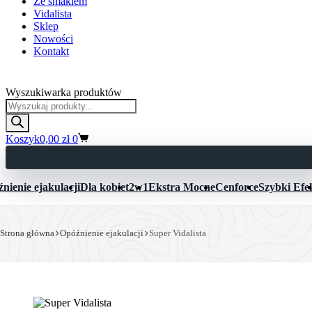
Ze smakiem
Vidalista
Sklep
Nowości
Kontakt
Kamagra Polska
Wyszukiwarka produktów
Koszyk
0,00
zł
0
nienie ejakulacji
Dla kobiet
2w1
Ekstra Mocne
Cenforce
Szybki Efe
Strona główna
Opóźnienie ejakulacji
Super Vidalista