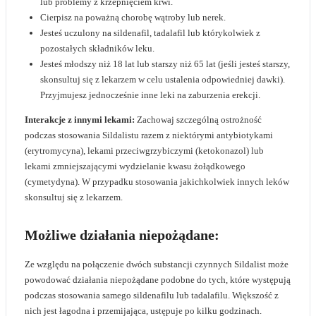
lub problemy z krzepnięciem krwi.
Cierpisz na poważną chorobę wątroby lub nerek.
Jesteś uczulony na sildenafil, tadalafil lub którykolwiek z
pozostałych składników leku.
Jesteś młodszy niż 18 lat lub starszy niż 65 lat (jeśli jesteś starszy,
skonsultuj się z lekarzem w celu ustalenia odpowiedniej dawki).
Przyjmujesz jednocześnie inne leki na zaburzenia erekcji.
Interakcje z innymi lekami:
Zachowaj szczególną ostrożność
podczas stosowania Sildalistu razem z niektórymi antybiotykami
(erytromycyna), lekami przeciwgrzybiczymi (ketokonazol) lub
lekami zmniejszającymi wydzielanie kwasu żołądkowego
(cymetydyna). W przypadku stosowania jakichkolwiek innych leków
skonsultuj się z lekarzem.
Możliwe działania niepożądane:
Ze względu na połączenie dwóch substancji czynnych Sildalist może
powodować działania niepożądane podobne do tych, które występują
podczas stosowania samego sildenafilu lub tadalafilu. Większość z
nich jest łagodna i przemijająca, ustępuje po kilku godzinach.