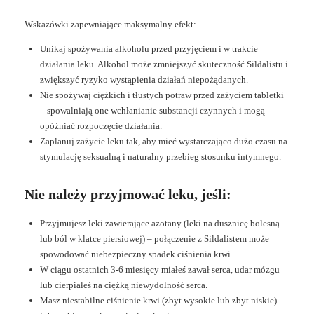
Wskazówki zapewniające maksymalny efekt:
Unikaj spożywania alkoholu przed przyjęciem i w trakcie
działania leku. Alkohol może zmniejszyć skuteczność Sildalistu i
zwiększyć ryzyko wystąpienia działań niepożądanych.
Nie spożywaj ciężkich i tłustych potraw przed zażyciem tabletki
– spowalniają one wchłanianie substancji czynnych i mogą
opóźniać rozpoczęcie działania.
Zaplanuj zażycie leku tak, aby mieć wystarczająco dużo czasu na
stymulację seksualną i naturalny przebieg stosunku intymnego.
Nie należy przyjmować leku, jeśli:
Przyjmujesz leki zawierające azotany (leki na dusznicę bolesną
lub ból w klatce piersiowej) – połączenie z Sildalistem może
spowodować niebezpieczny spadek ciśnienia krwi.
W ciągu ostatnich 3-6 miesięcy miałeś zawał serca, udar mózgu
lub cierpiałeś na ciężką niewydolność serca.
Masz niestabilne ciśnienie krwi (zbyt wysokie lub zbyt niskie)