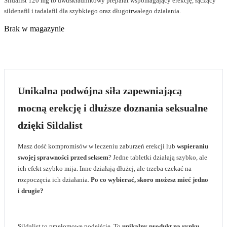
Sildalist 120 mg to dwuskładnikowy preparat wspomagający erekcję, łączący
sildenafil i tadalafil dla szybkiego oraz długotrwałego działania.
Brak w magazynie
Unikalna podwójna siła zapewniającą
mocną erekcję i dłuższe doznania seksualne
dzięki Sildalist
Masz dość kompromisów w leczeniu zaburzeń erekcji lub
wspieraniu
swojej sprawności przed seksem
? Jedne tabletki działają szybko, ale
ich efekt szybko mija. Inne działają dłużej, ale trzeba czekać na
rozpoczęcia ich działania.
Po co wybierać, skoro możesz mieć jedno
i drugie?
Sildalist to przełomowe podejście. To
unikalny produkt na rynku
,