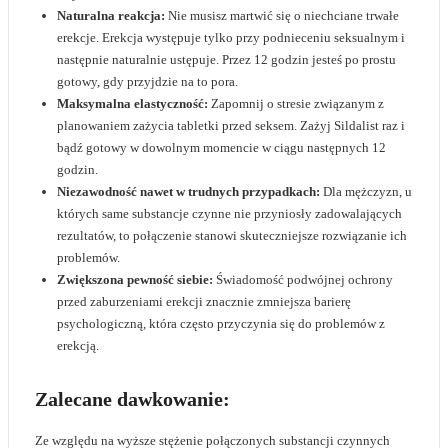
Naturalna reakcja:
Nie musisz martwić się o niechciane trwałe
erekcje. Erekcja występuje tylko przy podnieceniu seksualnym i
następnie naturalnie ustępuje. Przez 12 godzin jesteś po prostu
gotowy, gdy przyjdzie na to pora.
Maksymalna elastyczność:
Zapomnij o stresie związanym z
planowaniem zażycia tabletki przed seksem. Zażyj Sildalist raz i
bądź gotowy w dowolnym momencie w ciągu następnych 12
godzin.
Niezawodność nawet w trudnych przypadkach:
Dla mężczyzn, u
których same substancje czynne nie przyniosły zadowalających
rezultatów, to połączenie stanowi skuteczniejsze rozwiązanie ich
problemów.
Zwiększona pewność siebie:
Świadomość podwójnej ochrony
przed zaburzeniami erekcji znacznie zmniejsza barierę
psychologiczną, która często przyczynia się do problemów z
erekcją.
Zalecane dawkowanie:
Ze względu na wyższe stężenie połączonych substancji czynnych