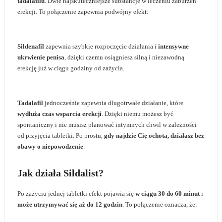
tadalafilu
. Dwie najskuteczniejsze substancje w leczeniu zaburzeń
erekcji. To połączenie zapewnia podwójny efekt:
Sildenafil
zapewnia szybkie rozpoczęcie działania i
intensywne
ukrwienie penisa
, dzięki czemu osiągniesz silną i niezawodną
erekcję już w ciągu godziny od zażycia.
Tadalafil
jednocześnie zapewnia długotrwałe działanie, które
wydłuża czas wsparcia erekcji
. Dzięki niemu możesz być
spontaniczny i nie musisz planować intymnych chwil w zależności
od przyjęcia tabletki. Po prostu,
gdy najdzie Cię ochota, działasz bez
obawy o niepowodzenie
.
Jak działa Sildalist?
Po zażyciu jednej tabletki efekt pojawia się
w ciągu 30 do 60 minut
i
może utrzymywać się aż do 12 godzin
. To połączenie oznacza, że: