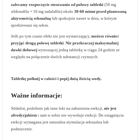
zalecamy rozpoczęcie stosowania od połowy tabletki
(50 mg
sildenafilu + 10 mg tadalafilu) około
30-60 minut przed planowaną
aktywnością seksualną
lub spokojnie nawet w dniu, w którym
spodziewasz się seksu.
Jeśli po tym czasie efekt nie jest wystarczający,
możesz równie
ż
przyjąć drugą połowę tabletki
.
Nie przekraczaj maksymalnej
dawki
dobowej
wynoszącej jedną tabletkę w ciągu 24 godzin ze
względu na połączenie dwóch substancji czynnych.
Tabletkę połknij w całości i popij dużą ilością wody.
Ważne informacje:
Sildalist, podobnie jak inne leki na zaburzenia erekcji,
nie jest
afrodyzjakiem
i sam w sobie nie wywołuje erekcji. Do osiągnięcia
erekcji wymagana jest naturalna stymulacja seksualna lub
podniecenie.