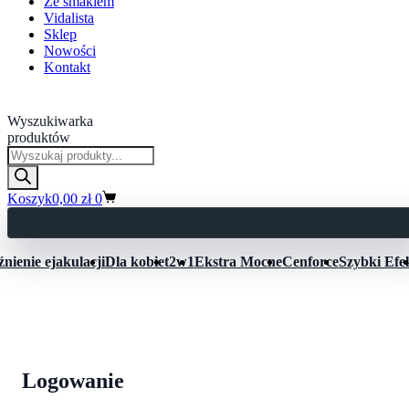
Ze smakiem
Vidalista
Sklep
Nowości
Kontakt
Kamagra Polska
Wyszukiwarka
produktów
Koszyk
0,00
zł
0
nienie ejakulacji
Dla kobiet
2w1
Ekstra Mocne
Cenforce
Szybki Efe
Logowanie