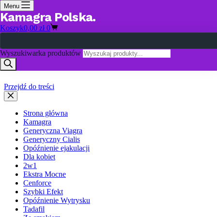
Menu
Kamagra Polska
Koszyk
0,00
zł
0
Wyszukiwarka produktów
Przejdź do treści
Strona główna
Kamagra
Generyczna Viagra
Generyczny Cialis
Opóźnienie ejakulacji
Dla kobiet
2w1
Ekstra Mocne
Cenforce
Szybki Efekt
Opóźnienie Wytrysku
Tadafil