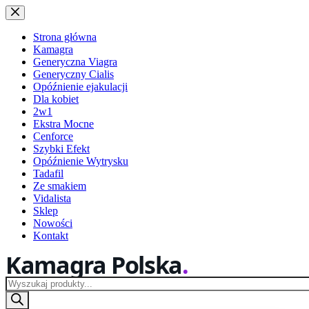
Przejdź
do
treści
Strona główna
Kamagra
Generyczna Viagra
Generyczny Cialis
Opóźnienie ejakulacji
Dla kobiet
2w1
Ekstra Mocne
Cenforce
Szybki Efekt
Opóźnienie Wytrysku
Tadafil
Ze smakiem
Vidalista
Sklep
Nowości
Kontakt
Kamagra Polska
Wyszukiwarka
produktów