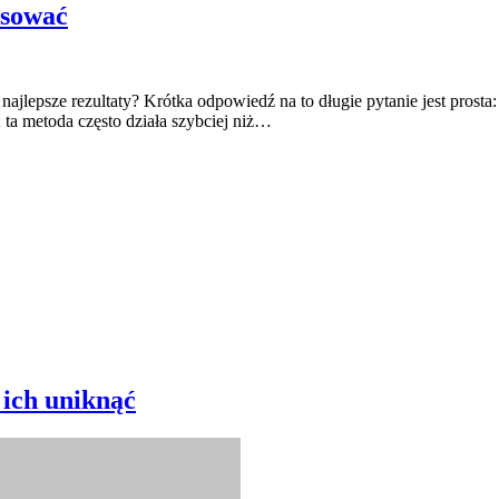
osować
najlepsze rezultaty? Krótka odpowiedź na to długie pytanie jest prosta:
ta metoda często działa szybciej niż…
 ich uniknąć
akie błędy najczęściej popełniają użytkownicy? To pytanie zadaje sobi