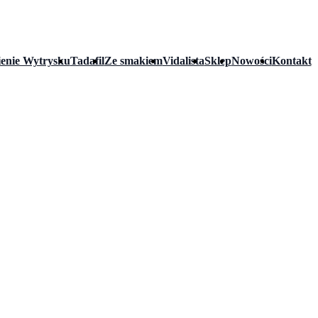
enie Wytrysku
Tadafil
Ze smakiem
Vidalista
Sklep
Nowości
Kontakt