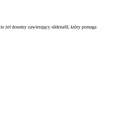
 to żel doustny zawierający sildenafil, który pomaga
e wielu mężczyzn, zwłaszcza gdy sięgają po ten produkt po raz