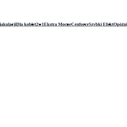
jakulacji
Dla kobiet
2w1
Ekstra Mocne
Cenforce
Szybki Efekt
Opóźni