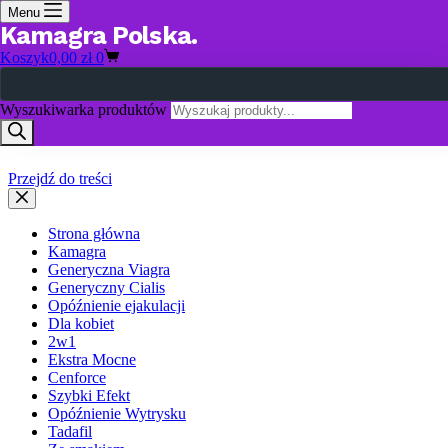
Menu
Kamagra Polska
Koszyk
0,00
zł
0
Wyszukiwarka produktów
Przejdź do treści
Strona główna
Kamagra
Generyczna Viagra
Generyczny Cialis
Opóźnienie ejakulacji
Dla kobiet
2w1
Ekstra Mocne
Cenforce
Szybki Efekt
Opóźnienie Wytrysku
Tadafil