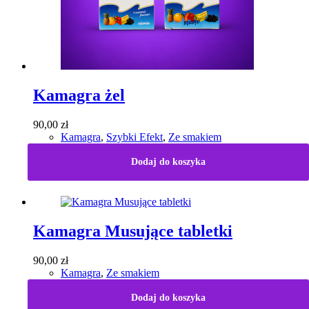
Kamagra żel
90,00
zł
Kamagra
,
Szybki Efekt
,
Ze smakiem
Dodaj do koszyka
Kamagra Musujące tabletki
90,00
zł
Kamagra
,
Ze smakiem
Dodaj do koszyka