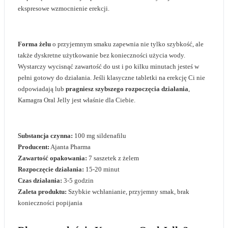
ekspresowe wzmocnienie erekcji.
Forma żelu
o przyjemnym smaku zapewnia nie tylko szybkość, ale
także dyskretne użytkowanie bez konieczności użycia wody.
Wystarczy wycisnąć zawartość do ust i po kilku minutach jesteś w
pełni gotowy do działania. Jeśli klasyczne tabletki na erekcję Ci nie
odpowiadają lub
pragniesz szybszego rozpoczęcia działania
,
Kamagra Oral Jelly jest właśnie dla Ciebie.
Substancja czynna:
100 mg sildenafilu
Producent:
Ajanta Pharma
Zawartość opakowania:
7 saszetek z żelem
Rozpoczęcie działania:
15-20 minut
Czas działania:
3-5 godzin
Zaleta produktu:
Szybkie wchłanianie, przyjemny smak, brak
konieczności popijania