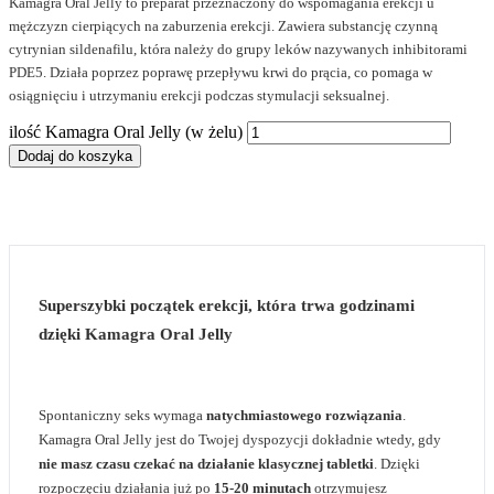
Kamagra Oral Jelly to preparat przeznaczony do wspomagania erekcji u
mężczyzn cierpiących na zaburzenia erekcji. Zawiera substancję czynną
cytrynian sildenafilu, która należy do grupy leków nazywanych inhibitorami
PDE5. Działa poprzez poprawę przepływu krwi do prącia, co pomaga w
osiągnięciu i utrzymaniu erekcji podczas stymulacji seksualnej.
ilość Kamagra Oral Jelly (w żelu)
Dodaj do koszyka
Superszybki początek erekcji, która trwa godzinami
dzięki Kamagra Oral Jelly
Spontaniczny seks wymaga
natychmiastowego rozwiązania
.
Kamagra Oral Jelly jest do Twojej dyspozycji dokładnie wtedy, gdy
nie masz czasu czekać na działanie klasycznej tabletki
. Dzięki
rozpoczęciu działania już po
15-20 minutach
otrzymujesz