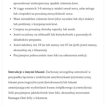
spowodować niebezpieczny spadek ciśnienia krwi.
W ciągu ostatnich 3-6 miesięcy miałeś zawał serca, udar mózgu
lub cierpiałeś na poważną niewydolność serca.
Masz niestabilne ciśnienie krwi (zbyt wysokie lub zbyt niskie)
lub problemy z krzepnięciem krwi.
Cierpisz na poważną chorobę wątroby lub nerek.
Jesteś uczulony na sildenafil lub którykolwiek z pozostałych
składników preparatu.
Jesteś młodszy niż 18 lat lub starszy niż 65 lat (jeśli jesteś starszy,
skonsultuj się z lekarzem).
Przyjmujesz jednocześnie inne leki na zaburzenia erekcji.
Interakcje z innymi lekami:
Zachowaj szczególną ostrożność w
przypadku łączenia z niektórymi antybiotykami (erytromycyna),
lekami przeciwgrzybiczymi (ketokonazol) lub lekami
zmniejszającymi wydzielanie kwasu żołądkowego (cymetydyna).
Jeśli przyjmujesz jakiekolwiek inne leki, skonsultuj stosowanie
Kamagra Oral Jelly z lekarzem.