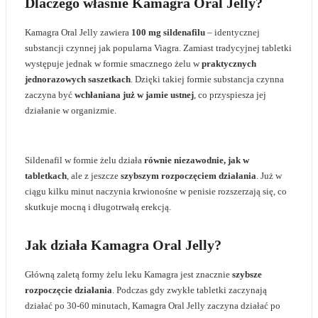
Dlaczego właśnie Kamagra Oral Jelly?
Kamagra Oral Jelly zawiera
100 mg sildenafilu
– identycznej
substancji czynnej jak popularna Viagra. Zamiast tradycyjnej tabletki
występuje jednak w formie smacznego żelu w
praktycznych
jednorazowych saszetkach
. Dzięki takiej formie substancja czynna
zaczyna być
wchłaniana już w jamie ustnej
, co przyspiesza jej
działanie w organizmie.
Sildenafil w formie żelu działa
równie niezawodnie, jak w
tabletkach
, ale z jeszcze
szybszym rozpoczęciem działania
. Już w
ciągu kilku minut naczynia krwionośne w penisie rozszerzają się, co
skutkuje mocną i długotrwałą erekcją.
Jak działa Kamagra Oral Jelly?
Główną zaletą formy żelu leku Kamagra jest znacznie
szybsze
rozpoczęcie działania
. Podczas gdy zwykłe tabletki zaczynają
działać po 30-60 minutach, Kamagra Oral Jelly zaczyna działać po