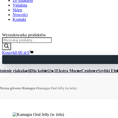
Ze smakiem
Vidalista
Sklep
Nowości
Kontakt
Kamagra Polska
Wyszukiwarka produktów
Koszyk
0,00
zł
0
nienie ejakulacji
Dla kobiet
2w1
Ekstra Mocne
Cenforce
Szybki Efe
Strona główna
Kamagra
Kamagra Oral Jelly (w żelu)