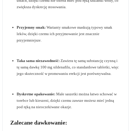
ustach, dzięki czemu nie trzeba mieć pod ręką szklanki wody, co
zwiększa dyskrecję stosowania.
Przyjemny smak:
Warianty smakowe maskują typowy smak
leków, dzięki czemu ich przyjmowanie jest znacznie
przyjemniejsze.
Taka sama niezawodność:
Zawiera tę samą substancję czynną i
tę samą dawkę 100 mg sildenafilu, co standardowe tabletki, więc
jego skuteczność w promowaniu erekcji jest porównywalna.
Dyskretne opakowanie:
Małe saszetki można łatwo schować w
torebce lub kieszeni, dzięki czemu zawsze możesz mieć jedną
pod ręką na nieoczekiwane okazje.
Zalecane dawkowanie: