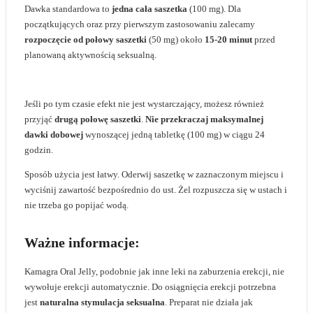
Dawka standardowa to
jedna cała saszetka
(100 mg). Dla
początkujących oraz przy pierwszym zastosowaniu zalecamy
rozpoczęcie od połowy saszetki
(50 mg) około
15-20 minut
przed
planowaną aktywnością seksualną.
Jeśli po tym czasie efekt nie jest wystarczający, możesz również
przyjąć
drugą połowę saszetki
.
Nie przekraczaj maksymalnej
dawki
dobowej
wynoszącej jedną tabletkę (100 mg) w ciągu 24
godzin.
Sposób użycia jest łatwy. Oderwij saszetkę w zaznaczonym miejscu i
wyciśnij zawartość bezpośrednio do ust. Żel rozpuszcza się w ustach i
nie trzeba go popijać wodą.
Ważne informacje:
Kamagra Oral Jelly, podobnie jak inne leki na zaburzenia erekcji, nie
wywołuje erekcji automatycznie. Do osiągnięcia erekcji potrzebna
jest
naturalna stymulacja seksualna
. Preparat nie działa jak